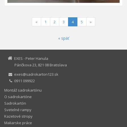
(current)
«
1
2
3
4
5
»
« späť
EXES - Peter Hanula
Páričkova 23, 821 08 Bratislava
exes@sadrokarton123.sk
0911 099922
Montáž sadrokartónu
O sadrokartóne
Sadrokartón
Svetelné rampy
Kazetové stropy
Maliarske práce