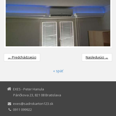
← Predchádzajúci
Nasledujúci →
« späť
EXES - Peter Hanula
Páričkova 23, 821 08 Bratislava
exes@sadrokarton123.sk
0911 099922